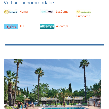
Verhuur accommodatie
Homair
LuxCamp
Eurocamp
TUI
Allcamps