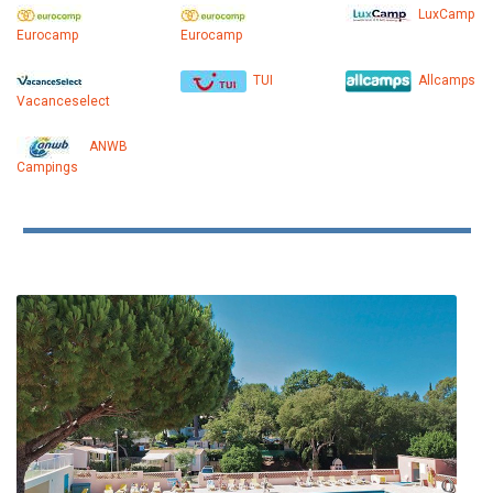
LuxCamp
Eurocamp
Eurocamp
TUI
Allcamps
Vacanceselect
ANWB
Campings