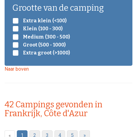
Grootte van de camping
Extra klein (<100)
Klein (100 - 300)
Medium (300 - 500)
Groot (500 - 1000)
Extra groot (>1000)
Naar boven
42
Campings gevonden in
Frankrijk, Côte d'Azur
«
1
2
3
4
5
»