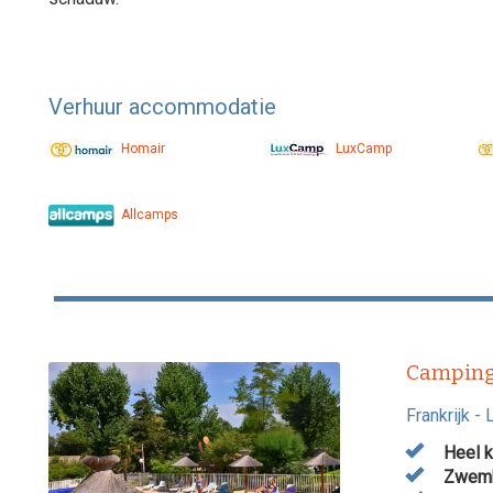
Verhuur accommodatie
Homair
LuxCamp
Allcamps
Camping
Frankrijk
-
Heel k
Zwem