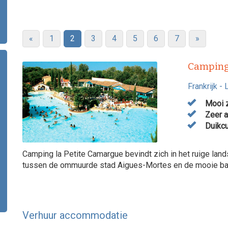
«
1
2
3
4
5
6
7
»
Camping
Frankrijk
-
Mooi 
Zeer a
Duikcu
Camping la Petite Camargue bevindt zich in het ruige la
tussen de ommuurde stad Aigues-Mortes en de mooie bad
Verhuur accommodatie