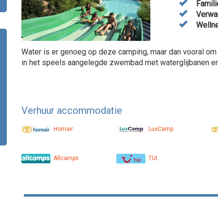
Famili
Verwar
Wellne
Water is er genoeg op deze camping, maar dan vooral om
in het speels aangelegde zwembad met waterglijbanen en 
Verhuur accommodatie
Homair
LuxCamp
Allcamps
TUI