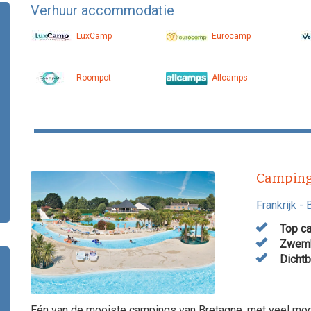
Verhuur accommodatie
LuxCamp
Eurocamp
Roompot
Allcamps
Camping
Frankrijk
-
Top ca
Zwemba
Dichtb
Eén van de mooiste campings van Bretagne, met veel mode