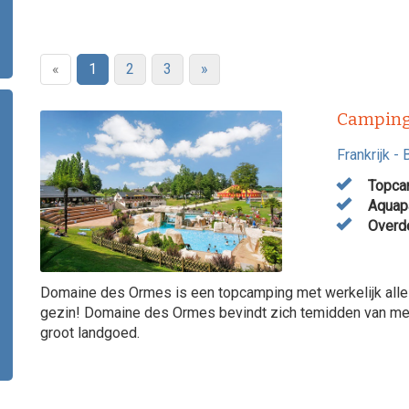
«
1
2
3
»
Camping
Frankrijk
-
Topcam
Aquapa
Overde
Domaine des Ormes is een topcamping met werkelijk alle f
gezin! Domaine des Ormes bevindt zich temidden van mer
groot landgoed.