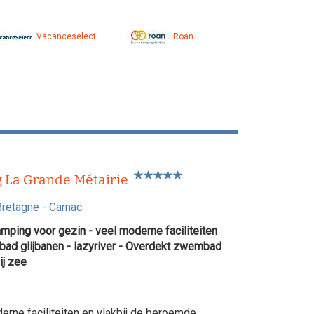
Vacanceselect
Roan
 La Grande Métairie
Bretagne
-
Carnac
mping voor gezin - veel moderne faciliteiten
d glijbanen - lazyriver - Overdekt zwembad
ij zee
rne faciliteiten en vlakbij de beroemde