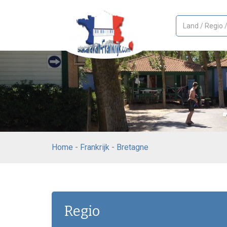
Home
-
Frankrijk
-
Bretagne
Regio